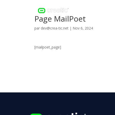
A pro
Page MailPoet
par
dev@crea-tic.net
|
Nov 6, 2024
[mailpoet_page]