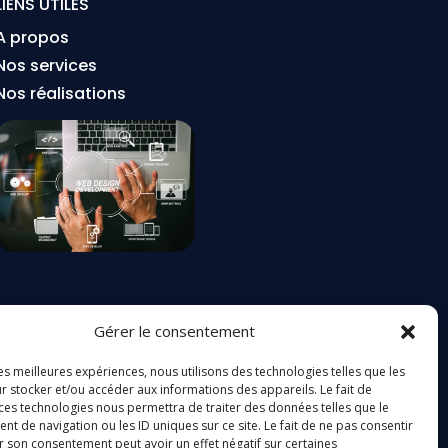
LIENS UTILES
A propos
Nos services
Nos réalisations
Gérer le consentement
les meilleures expériences, nous utilisons des technologies telles que les
r stocker et/ou accéder aux informations des appareils. Le fait de
 ces technologies nous permettra de traiter des données telles que le
 de navigation ou les ID uniques sur ce site. Le fait de ne pas consentir
:
r son consentement peut avoir un effet négatif sur certaines